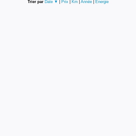
Trier par
Date ▼
|
Prix
|
Km
|
Année
|
Energie