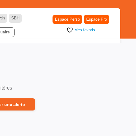
tin
SBH
Espace Perso
Espace Pro
Mes favoris
uaire
itères
er une alerte