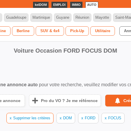
kelDOM
EMPLOI
IMMO
AUTO
Guadeloupe
Martinique
Guyane
Réunion
Mayotte
Saint-Mar
dine
Berline
SUV & 4x4
Pick-Up
Utilitaire
Ann
Voiture Occasion FORD FOCUS DOM
ne annonce auto
pour votre recherche, veuillez modifier vos cr
ne annonce
Pro du VO ? Je me référence
Cré
x
Supprimer les critères
x
DOM
x
FORD
x
FOCUS