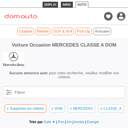
EMPLOI
IMMO
AUTO
Citadine
Berline
SUV & 4x4
Pick-Up
Annuaire
Voiture Occasion MERCEDES CLASSE A DOM
Aucune annonce auto
pour votre recherche, veuillez modifier vos
critères
Filtrer
x
Supprimer les critères
x
DOM
x
MERCEDES
x
CLASSE_A
Trier par
Date ▼
|
Prix
|
Km
|
Année
|
Energie