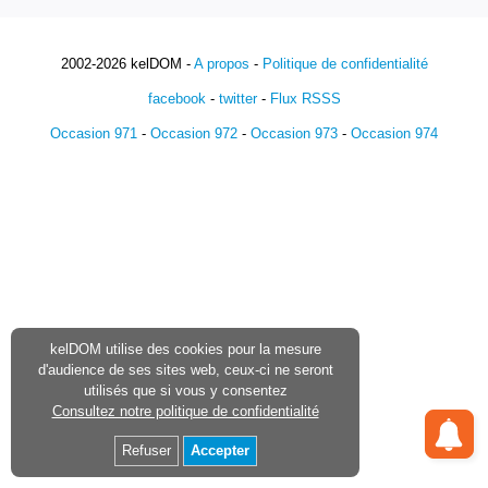
2002-2026 kelDOM -
A propos
-
Politique de confidentialité
facebook
-
twitter
-
Flux RSSS
Occasion 971
-
Occasion 972
-
Occasion 973
-
Occasion 974
kelDOM utilise des cookies pour la mesure
d'audience de ses sites web, ceux-ci ne seront
utilisés que si vous y consentez
Consultez notre politique de confidentialité
Refuser
Accepter