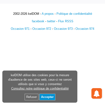
2002-2026 kelDOM -
A propos
-
Politique de confidentialité
facebook
-
twitter
-
Flux RSSS
Occasion 971
-
Occasion 972
-
Occasion 973
-
Occasion 974
kelDOM utilise des cookies pour la mesure
d'audience de ses sites web, ceux-ci ne seront
utilisés que si vous y consentez
Consultez notre politique de confidentialité
Refuser
Accepter