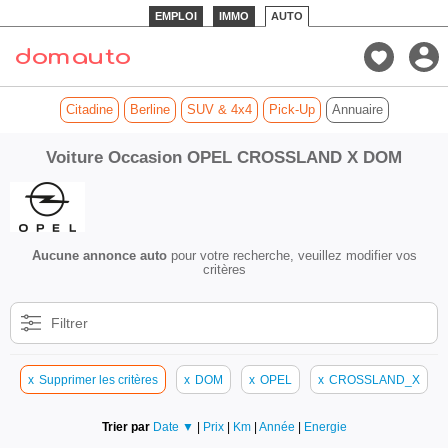
EMPLOI
IMMO
AUTO
Citadine
Berline
SUV & 4x4
Pick-Up
Annuaire
Voiture Occasion OPEL CROSSLAND X DOM
Aucune annonce auto
pour votre recherche, veuillez modifier vos
critères
Filtrer
x
Supprimer les critères
x
DOM
x
OPEL
x
CROSSLAND_X
Trier par
Date ▼
|
Prix
|
Km
|
Année
|
Energie