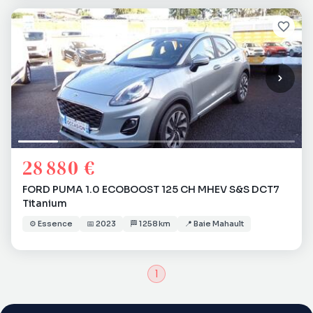
28 880 €
FORD PUMA 1.0 ECOBOOST 125 CH MHEV S&S DCT7
Titanium
⚙️
Essence
📅
2023
🏁
1 258 km
📍
Baie Mahault
1