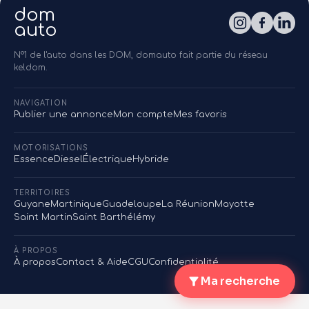
dom
auto
N°1 de l'auto dans les DOM, domauto fait partie du réseau
keldom.
NAVIGATION
Publier une annonce
Mon compte
Mes favoris
MOTORISATIONS
Essence
Diesel
Électrique
Hybride
TERRITOIRES
Guyane
Martinique
Guadeloupe
La Réunion
Mayotte
Saint Martin
Saint Barthélémy
À PROPOS
À propos
Contact & Aide
CGU
Confidentialité
Ma recherche