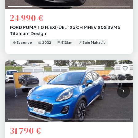
24 990 €
FORD PUMA 1.0 FLEXIFUEL 125 CH MHEV S&S BVM6
Titanium Design
⚙️
Essence
📅
2022
🏁
512 km
📍
Baie Mahault
31 790 €