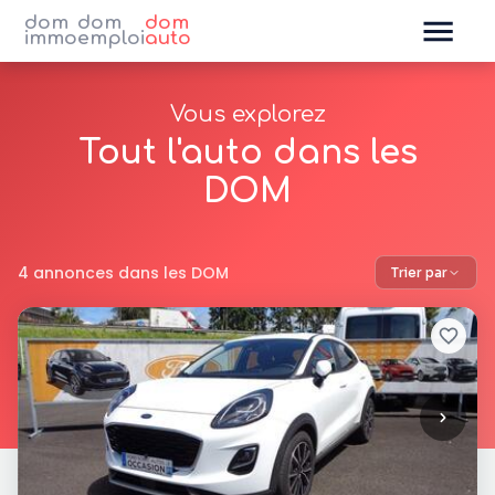
dom
dom
dom
immo
emploi
auto
Vous explorez
Tout l'auto dans les
DOM
4 annonces dans les DOM
Trier par