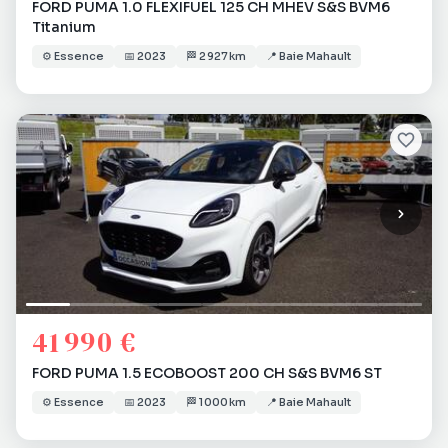
FORD PUMA 1.0 FLEXIFUEL 125 CH MHEV S&S BVM6
Titanium
⚙️
Essence
📅
2023
🏁
2 927 km
📍
Baie Mahault
41 990 €
FORD PUMA 1.5 ECOBOOST 200 CH S&S BVM6 ST
⚙️
Essence
📅
2023
🏁
1 000 km
📍
Baie Mahault