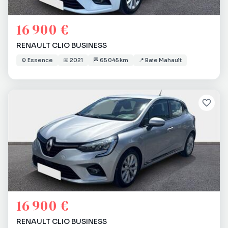
16 900 €
RENAULT CLIO BUSINESS
⚙️
Essence
📅
2021
🏁
65 045 km
📍
Baie Mahault
16 900 €
RENAULT CLIO BUSINESS