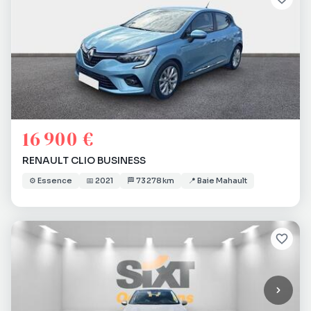
16 900 €
RENAULT CLIO BUSINESS
⚙️
Essence
📅
2021
🏁
73 278 km
📍
Baie Mahault