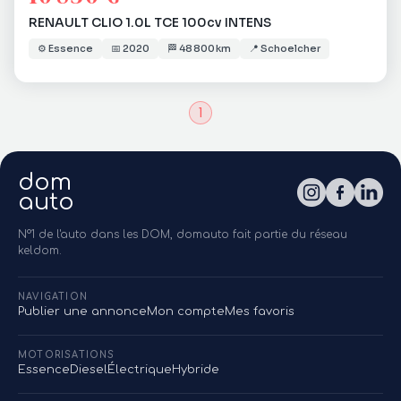
RENAULT CLIO 1.0L TCE 100cv INTENS
⚙️
Essence
📅
2020
🏁
48 800 km
📍
Schoelcher
1
dom
auto
N°1 de l'auto dans les DOM, domauto fait partie du réseau
keldom.
NAVIGATION
Publier une annonce
Mon compte
Mes favoris
MOTORISATIONS
Essence
Diesel
Électrique
Hybride