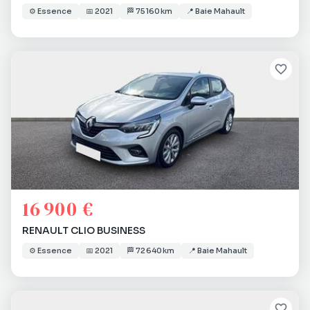
⚙️
Essence
📅
2021
🏁
75 160 km
📍
Baie Mahault
16 900 €
RENAULT CLIO BUSINESS
⚙️
Essence
📅
2021
🏁
72 640 km
📍
Baie Mahault