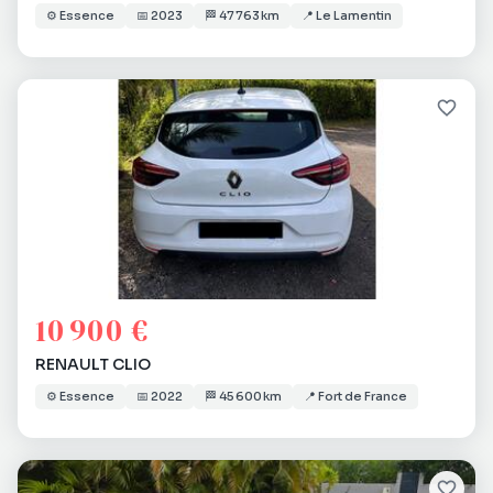
⚙️
Essence
📅
2023
🏁
47 763 km
📍
Le Lamentin
10 900 €
RENAULT CLIO
⚙️
Essence
📅
2022
🏁
45 600 km
📍
Fort de France