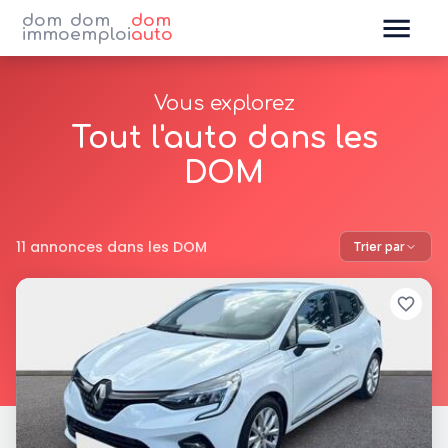
dom
dom
dom
immo
emploi
auto
Vous explorez
Tout l'auto dans les
DOM
11 annonces dans les DOM
Trier par