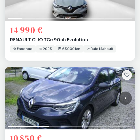
14 990 €
RENAULT CLIO TCe 90ch Evolution
⚙️
Essence
📅
2023
🏁
63 000 km
📍
Baie Mahault
10 850 €