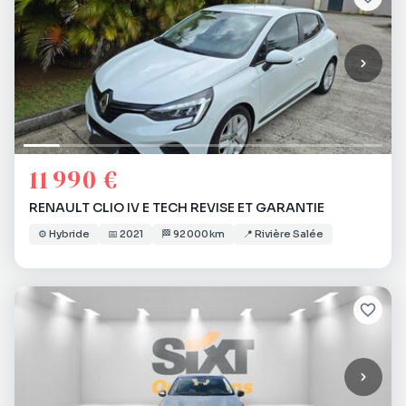
11 990 €
RENAULT CLIO IV E TECH REVISE ET GARANTIE
⚙️
Hybride
📅
2021
🏁
92 000 km
📍
Rivière Salée