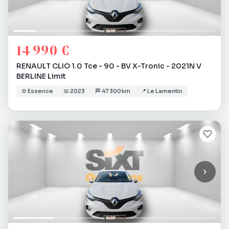
14 990 €
RENAULT CLIO 1.0 Tce - 90 - BV X-Tronic - 2021N V
BERLINE Limit
⚙️
Essence
📅
2023
🏁
47 300 km
📍
Le Lamentin