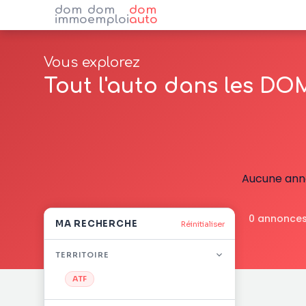
dom
dom
dom
immo
emploi
auto
Vous explorez
Tout l'auto dans les DO
Aucune anno
0 annonces
MA RECHERCHE
Réinitialiser
TERRITOIRE
ATF