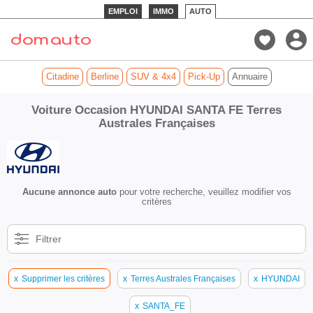
EMPLOI
IMMO
AUTO
Citadine
Berline
SUV & 4x4
Pick-Up
Annuaire
Voiture Occasion HYUNDAI SANTA FE Terres
Australes Françaises
Aucune annonce auto
pour votre recherche, veuillez modifier vos
critères
Filtrer
x
Supprimer les critères
x
Terres Australes Françaises
x
HYUNDAI
x
SANTA_FE