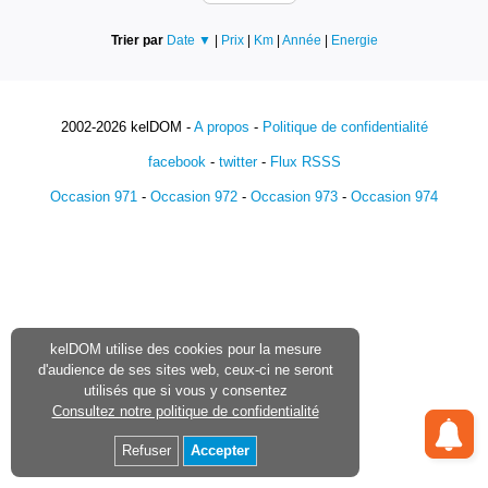
Trier par
Date ▼
|
Prix
|
Km
|
Année
|
Energie
2002-2026 kelDOM -
A propos
-
Politique de confidentialité
facebook
-
twitter
-
Flux RSSS
Occasion 971
-
Occasion 972
-
Occasion 973
-
Occasion 974
kelDOM utilise des cookies pour la mesure
d'audience de ses sites web, ceux-ci ne seront
utilisés que si vous y consentez
Consultez notre politique de confidentialité
Refuser
Accepter