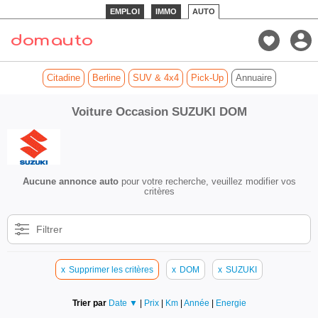
EMPLOI
IMMO
AUTO
Citadine
Berline
SUV & 4x4
Pick-Up
Annuaire
Voiture Occasion SUZUKI DOM
Aucune annonce auto
pour votre recherche, veuillez modifier vos
critères
Filtrer
x
Supprimer les critères
x
DOM
x
SUZUKI
Trier par
Date ▼
|
Prix
|
Km
|
Année
|
Energie