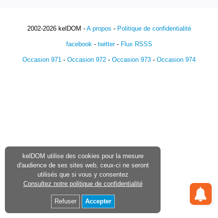
2002-2026 kelDOM -
A propos
-
Politique de confidentialité
facebook
-
twitter
-
Flux RSSS
Occasion 971
-
Occasion 972
-
Occasion 973
-
Occasion 974
kelDOM utilise des cookies pour la mesure
d'audience de ses sites web, ceux-ci ne seront
utilisés que si vous y consentez
Consultez notre politique de confidentialité
Refuser
Accepter