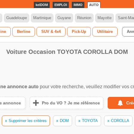
kelDOM
EMPLOI
IMMO
AUTO
Guadeloupe
Martinique
Guyane
Réunion
Mayotte
Saint-Mar
dine
Berline
SUV & 4x4
Pick-Up
Utilitaire
Ann
Voiture Occasion TOYOTA COROLLA DOM
ne annonce auto
pour votre recherche, veuillez modifier vos cr
ne annonce
Pro du VO ? Je me référence
Cré
x
Supprimer les critères
x
DOM
x
TOYOTA
x
COROLLA