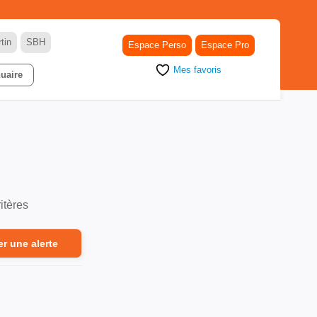
tin
SBH
Espace Perso
Espace Pro
Mes favoris
uaire
itères
er une alerte