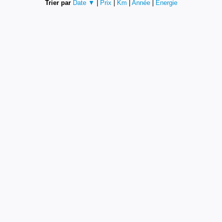
Trier par
Date ▼
|
Prix
|
Km
|
Année
|
Energie