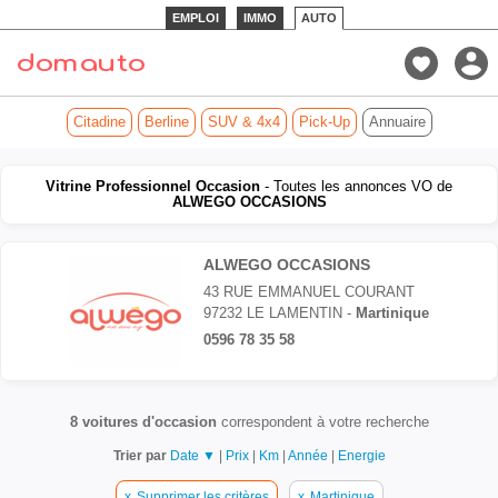
EMPLOI
IMMO
AUTO
Citadine
Berline
SUV & 4x4
Pick-Up
Annuaire
Vitrine Professionnel Occasion
- Toutes les annonces VO de
ALWEGO OCCASIONS
ALWEGO OCCASIONS
43 RUE EMMANUEL COURANT
97232 LE LAMENTIN -
Martinique
0596 78 35 58
8 voitures d'occasion
correspondent à votre recherche
Trier par
Date ▼
|
Prix
|
Km
|
Année
|
Energie
x
Supprimer les critères
x
Martinique