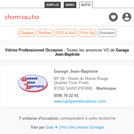
EMPLOI
IMMO
AUTO
Citadine
Berline
SUV & 4x4
Pick-Up
Annuaire
Vitrine Professionnel Occasion
- Toutes les annonces VO de
Garage
Jean-Baptiste
Garage Jean-Baptiste
BP 68 - Route du Morne Rouge
Quartier Trois Ponts
97250 SAINT-PIERRE -
Martinique
0596 78 22 91
www.saintpierrelocations.com/
7 voitures d'occasion
correspondent à votre recherche
Trier par
Date ▼
|
Prix
|
Km
|
Année
|
Energie