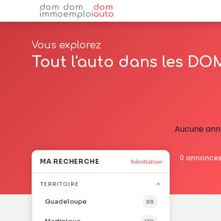
dom
dom
dom
immo
emploi
auto
Vous explorez
Tout l'auto dans les DO
Aucune anno
0 annonces
MA RECHERCHE
Réinitialiser
TERRITOIRE
Guadeloupe
88