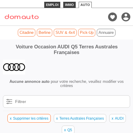
EMPLOI
IMMO
AUTO
Citadine
Berline
SUV & 4x4
Pick-Up
Annuaire
Voiture Occasion AUDI Q5 Terres Australes
Françaises
Aucune annonce auto
pour votre recherche, veuillez modifier vos
critères
Filtrer
x
Supprimer les critères
x
Terres Australes Françaises
x
AUDI
x
Q5