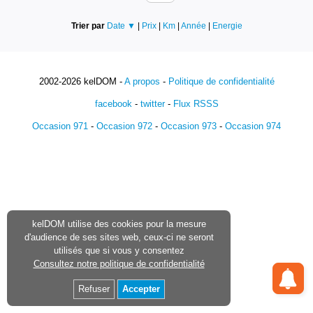
Trier par
Date ▼
|
Prix
|
Km
|
Année
|
Energie
2002-2026 kelDOM -
A propos
-
Politique de confidentialité
facebook
-
twitter
-
Flux RSSS
Occasion 971
-
Occasion 972
-
Occasion 973
-
Occasion 974
kelDOM utilise des cookies pour la mesure
d'audience de ses sites web, ceux-ci ne seront
utilisés que si vous y consentez
Consultez notre politique de confidentialité
Refuser
Accepter