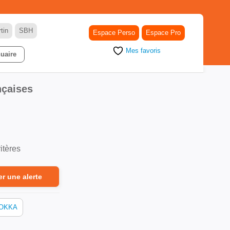
tin
SBH
Espace Perso
Espace Pro
Mes favoris
uaire
nçaises
itères
er une alerte
OKKA