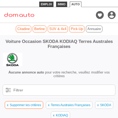
EMPLOI
IMMO
AUTO
Citadine
Berline
SUV & 4x4
Pick-Up
Annuaire
Voiture Occasion SKODA KODIAQ Terres Australes
Françaises
Aucune annonce auto
pour votre recherche, veuillez modifier vos
critères
Filtrer
x
Supprimer les critères
x
Terres Australes Françaises
x
SKODA
x
KODIAQ