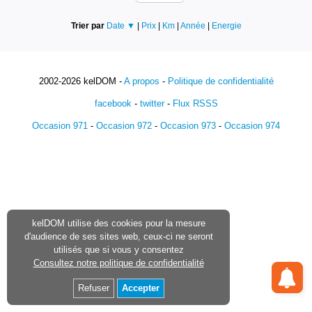
Trier par
Date ▼
|
Prix
|
Km
|
Année
|
Energie
2002-2026 kelDOM -
A propos
-
Politique de confidentialité
facebook
-
twitter
-
Flux RSSS
Occasion 971
-
Occasion 972
-
Occasion 973
-
Occasion 974
kelDOM utilise des cookies pour la mesure
d'audience de ses sites web, ceux-ci ne seront
utilisés que si vous y consentez
Consultez notre politique de confidentialité
Refuser
Accepter